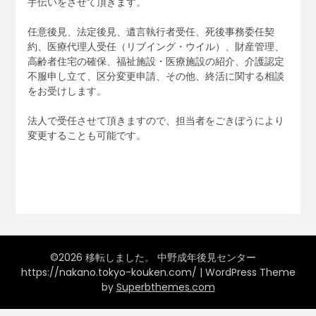
手伝いをさせて頂きます。
任意後見、法定後見、遺言執行者受任、死後事務委任契
約、医療代理人受任（リブイング・ウイル）、財産管理、
高齢者住宅の確保、福祉施設・医療施設の紹介、介護認定
不服申し立て、区分変更申請、その他、終活に関する相談
をお受けします。
法人で受任させて頂きますので、担当者をごきぼうにより
変更することも可能です。
©2026 移転しました。 中野成年後見センター
https://nakano.tokyo-kouken.com/
| WordPress Theme
by
Superbthemes.com